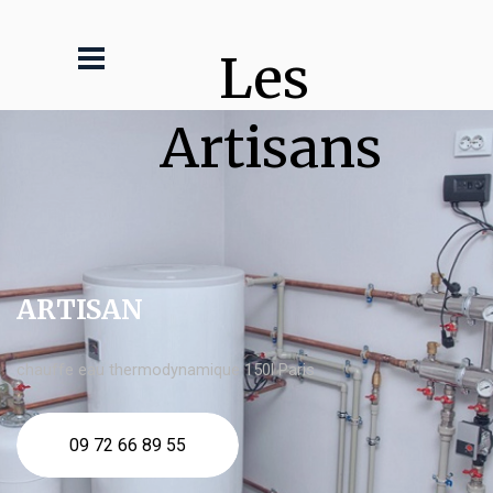
Les 
Artisans
ARTISAN
chauffe eau thermodynamique 150l Paris
09 72 66 89 55