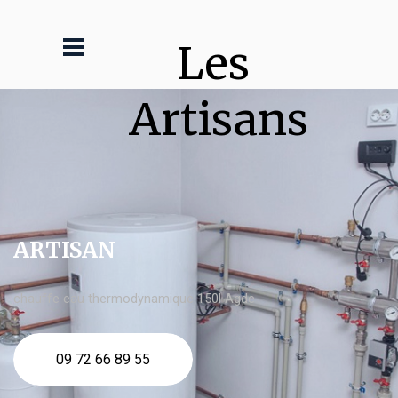
Les 
Artisans
ARTISAN
chauffe eau thermodynamique 150l Agde
09 72 66 89 55