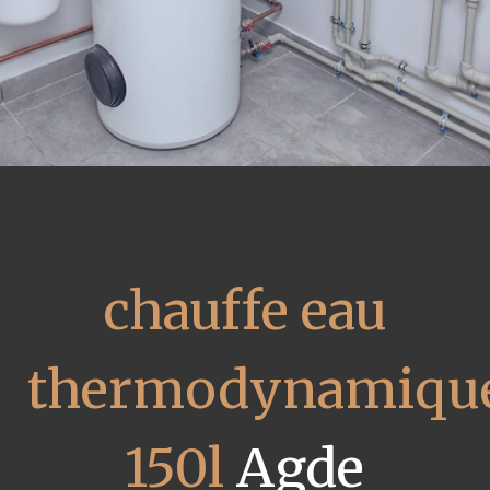
chauffe eau
thermodynamiqu
150l
Agde