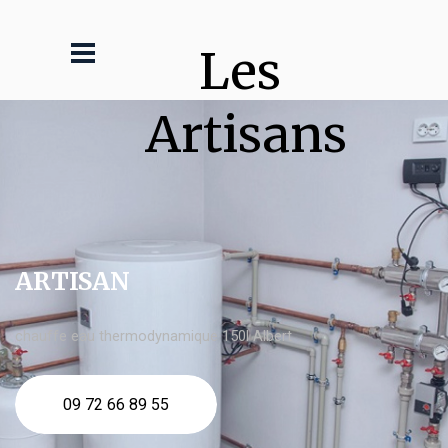
Les 
Artisans
ARTISAN
chauffe eau thermodynamique 150l Albert
09 72 66 89 55