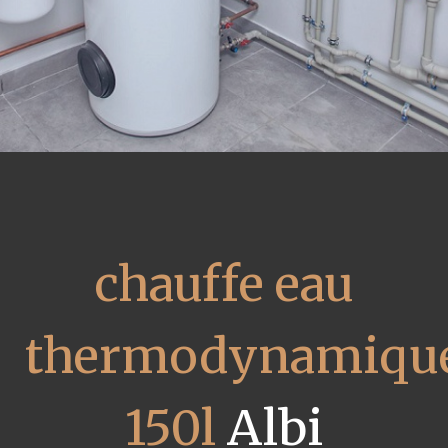
chauffe eau
thermodynamiqu
150l
Albi