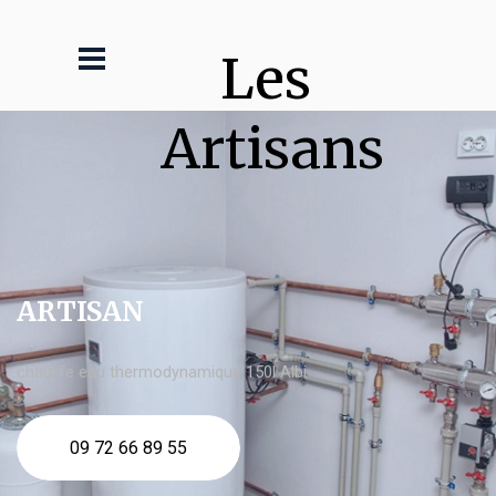
Les 
Artisans
ARTISAN
chauffe eau thermodynamique 150l Albi
09 72 66 89 55