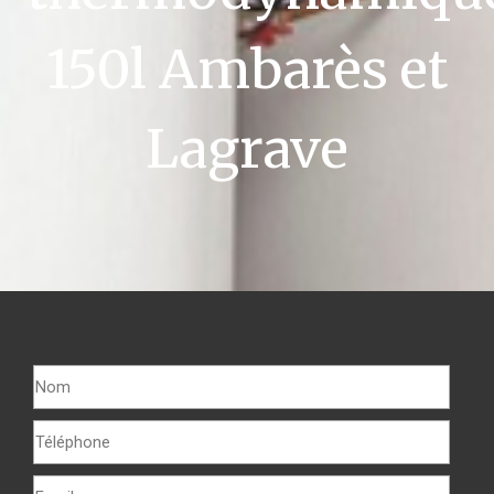
150l Ambarès et
Lagrave