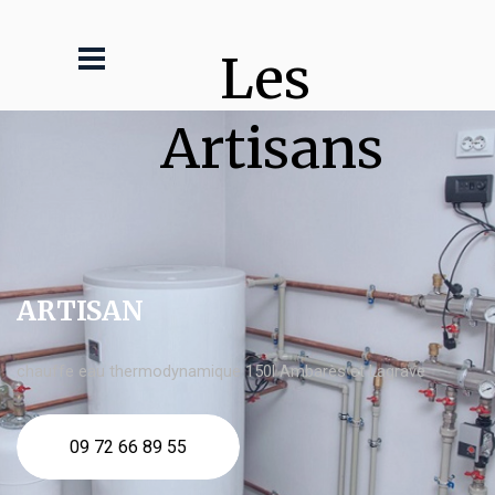
Les 
Artisans
ARTISAN
chauffe eau thermodynamique 150l Ambarès et Lagrave
09 72 66 89 55