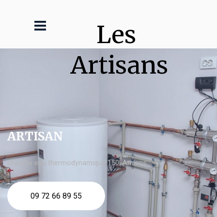
Les 
Artisans
ARTISAN
chauffe eau thermodynamique 150l Amiens
09 72 66 89 55