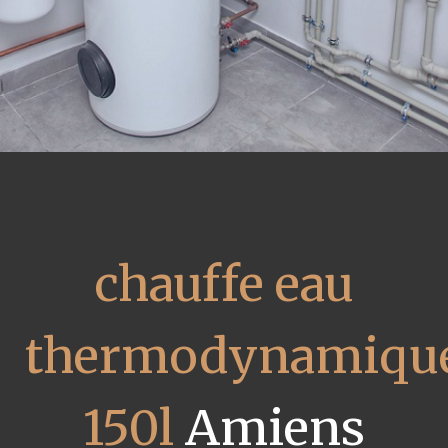
chauffe eau
thermodynamiqu
150l
Amiens