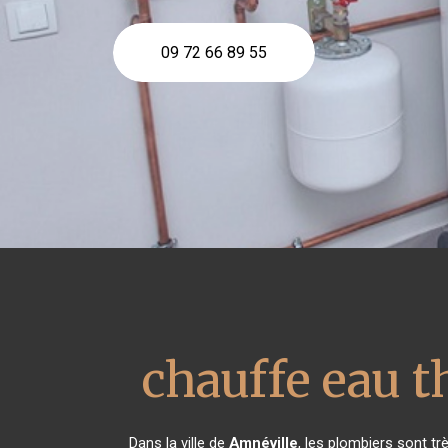
09 72 66 89 55
chauffe eau 
Dans la ville de
Amnéville
, les plombiers sont t