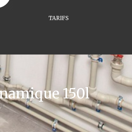
TARIFS
namique 150l