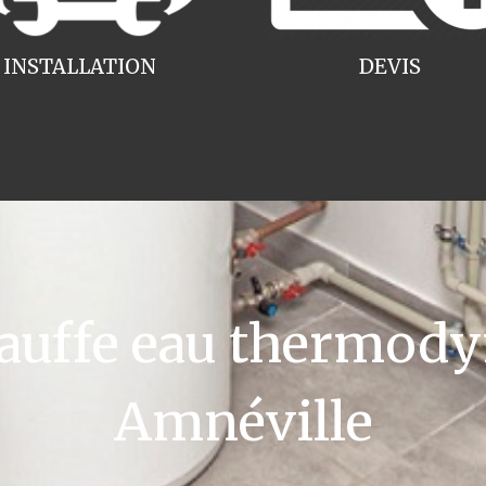
INSTALLATION
DEVIS
uffe eau thermody
Amnéville