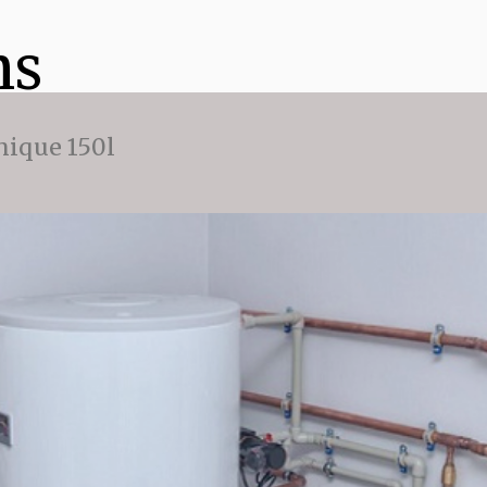
ns
ique 150l