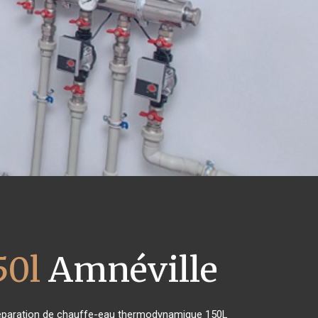
50l
Amnéville
de réparation de chauffe-eau thermodynamique 150L