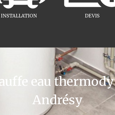
INSTALLATION
DEVIS
uffe eau thermody
Andrésy