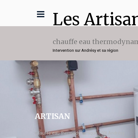
Les Artisa
chauffe eau thermodynam
Intervention sur Andrésy et sa région
ARTISAN
chauffe eau thermodynamique 150l Andrésy