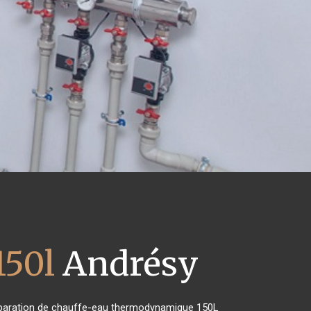
150l
Andrésy
e réparation de chauffe-eau thermodynamique 150L