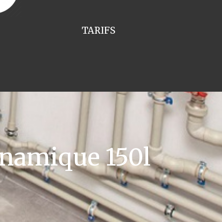
TARIFS
namique 150l