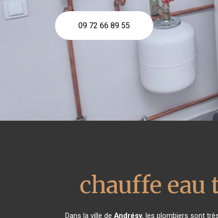
09 72 66 89 55
chauffe eau
Dans la ville de
Andrésy
, les plombiers sont tr