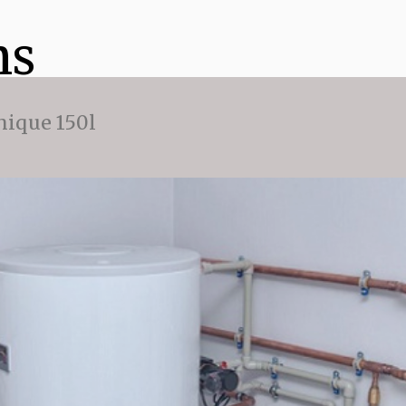
ns
ique 150l