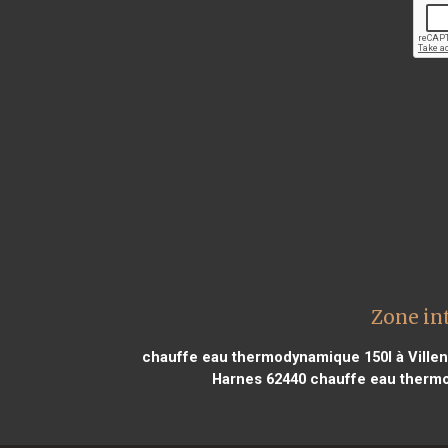
Zone in
chauffe eau thermodynamique 150l à Ville
Harnes 62440
chauffe eau thermo