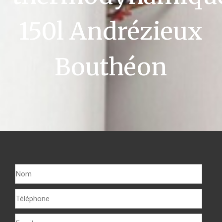
150l Andrézieux
Bouthéon