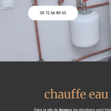
09 72 66 89 55
chauffe ea
Dans la ville de
Angers
, les plombiers sont tr