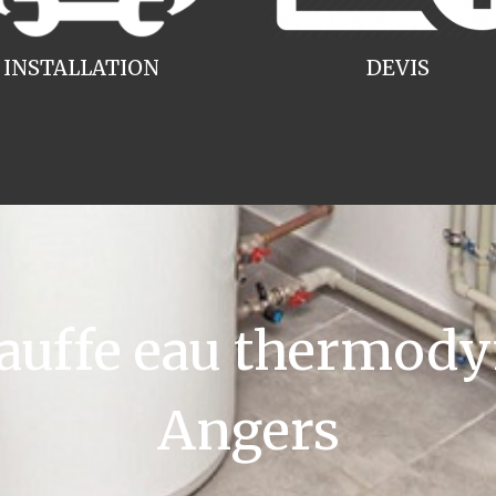
INSTALLATION
DEVIS
uffe eau thermody
Angers