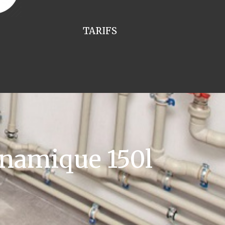
TARIFS
namique 150l