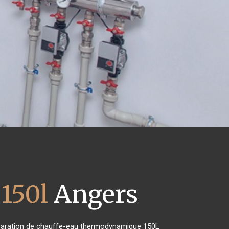
150l
Angers
 réparation de chauffe-eau thermodynamique 150L