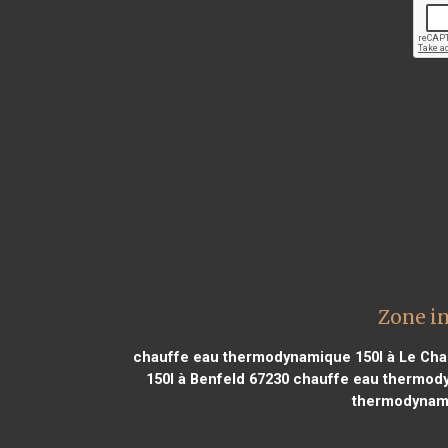
Zone i
chauffe eau thermodynamique 150l à Le Ch
150l à Benfeld 67230
chauffe eau thermody
thermodynami