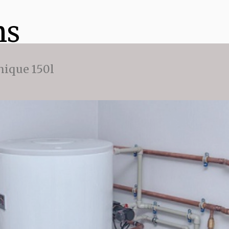
ns
ique 150l