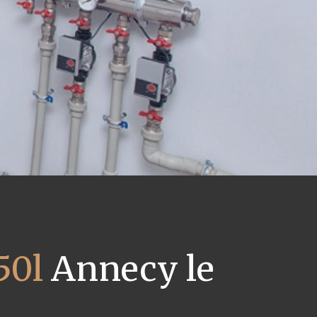
50l
Annecy le