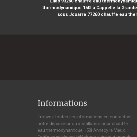
Lilas 93260
chauffe eau thermodynamique
thermodynamique 150l à Cappelle la Grande
sous Jouarre 77260
chauffe eau ther
Informations
Trouvez toutes les informations en contactant
notre dépanneur ou installateur pour chauffe
eau thermodynamique 150l Annecy le Vieux.
Tarifs possible par téléphone suivant demande,