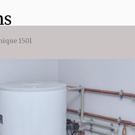
ns
ique 150l
x