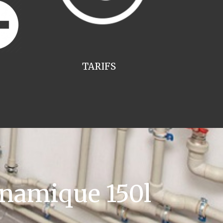
TARIFS
namique 150l