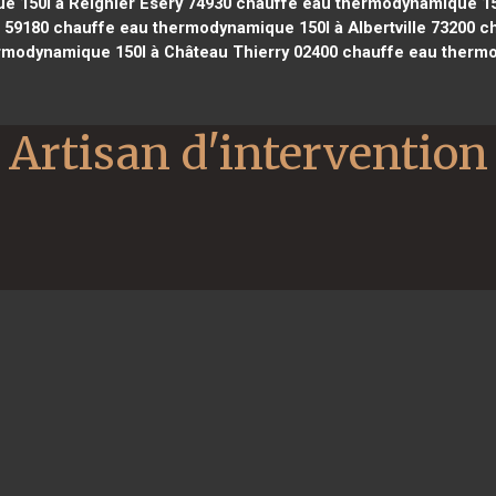
 150l à Reignier Ésery 74930
chauffe eau thermodynamique 150
 59180
chauffe eau thermodynamique 150l à Albertville 73200
ch
modynamique 150l à Château Thierry 02400
chauffe eau thermo
Artisan d'intervention