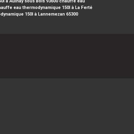
l à Aulnay sous Bois 93600
chauffe eau
auffe eau thermodynamique 150l à La Ferté
dynamique 150l à Lannemezan 65300