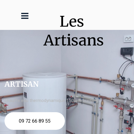
Les 
Artisans
ARTISAN
chauffe eau thermodynamique 150l L'Arbresle
09 72 66 89 55