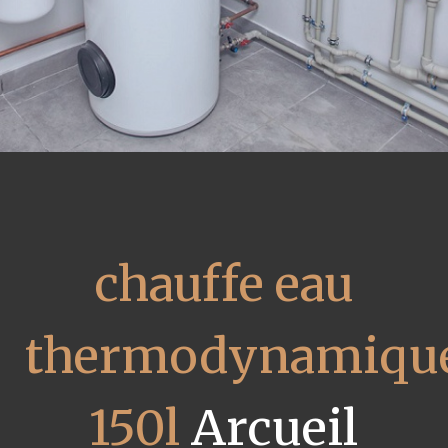
chauffe eau
thermodynamiqu
150l
Arcueil