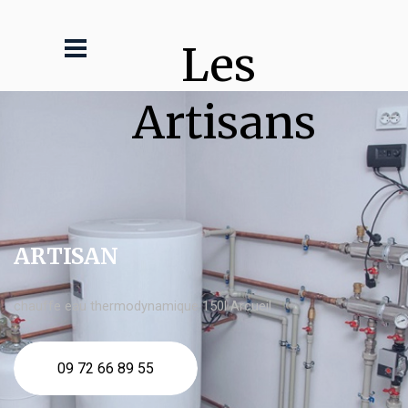
Les 
Artisans
ARTISAN
chauffe eau thermodynamique 150l Arcueil
09 72 66 89 55