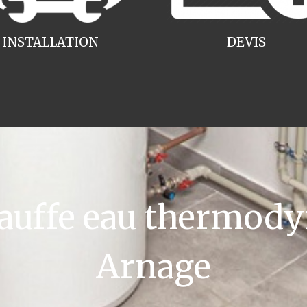
INSTALLATION
DEVIS
uffe eau thermody
Arnage