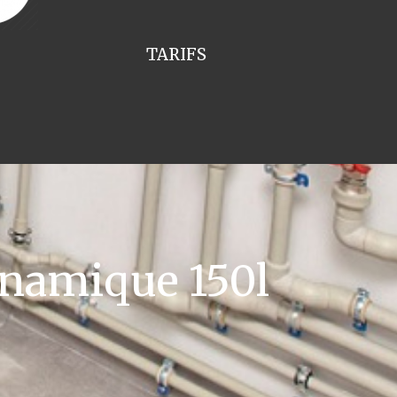
TARIFS
namique 150l