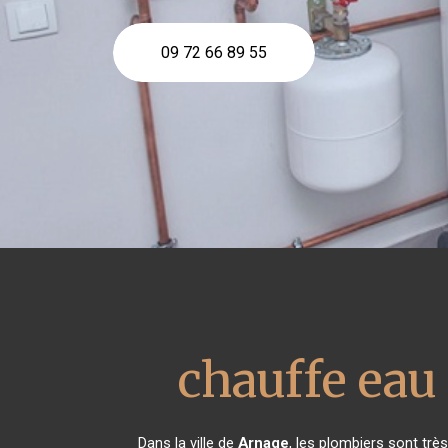
09 72 66 89 55
chauffe ea
Dans la ville de
Arnage
, les plombiers sont tr