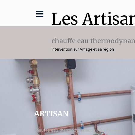
Les Artisa
chauffe eau thermodynam
Intervention sur Arnage et sa région
ARTISAN
chauffe eau thermodynamique 150l Arnage