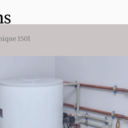
ns
ique 150l