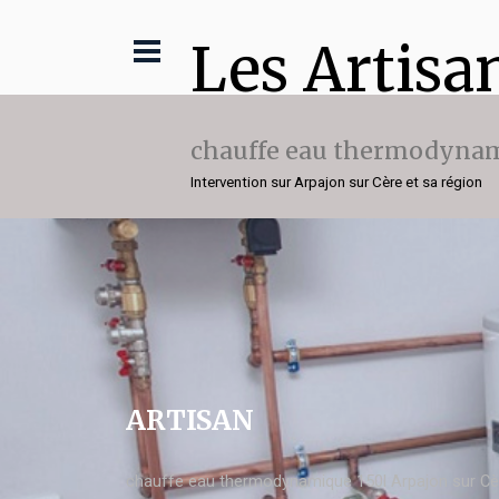
Les Artisa
chauffe eau thermodynam
Intervention sur Arpajon sur Cère et sa région
ARTISAN
chauffe eau thermodynamique 150l Arpajon sur Cè