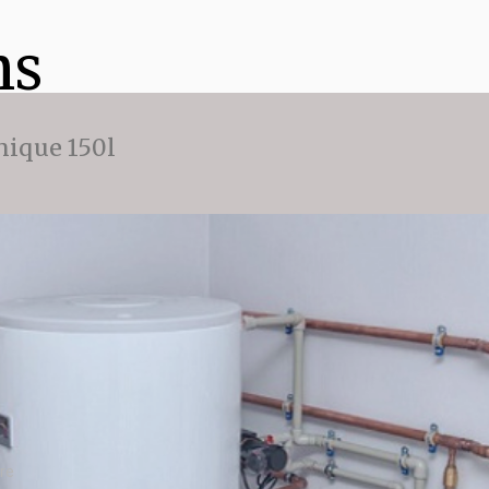
ns
ique 150l
re