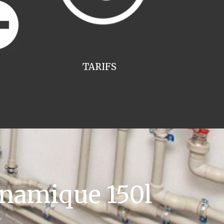
TARIFS
namique 150l