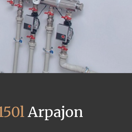
150l
Arpajon