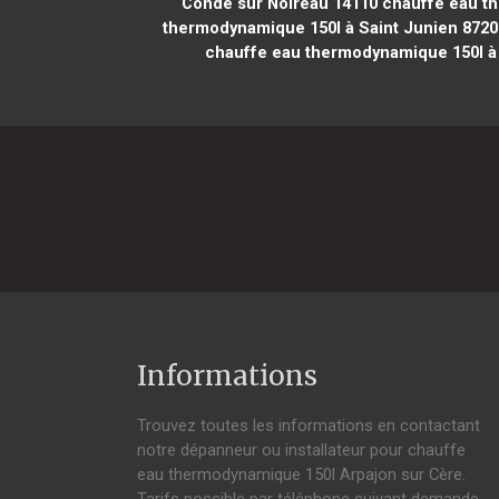
Condé sur Noireau 14110
chauffe eau th
thermodynamique 150l à Saint Junien 8720
chauffe eau thermodynamique 150l à
Informations
Trouvez toutes les informations en contactant
notre dépanneur ou installateur pour chauffe
eau thermodynamique 150l Arpajon sur Cère.
Tarifs possible par téléphone suivant demande,