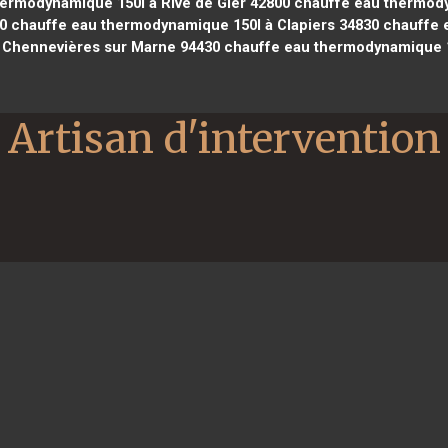
ermodynamique 150l à Rive de Gier 42800
chauffe eau thermodyn
0
chauffe eau thermodynamique 150l à Clapiers 34830
chauffe 
 Chennevières sur Marne 94430
chauffe eau thermodynamique 1
Artisan d'intervention