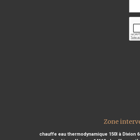
Zone interv
chauffe eau thermodynamique 150l à Divion 