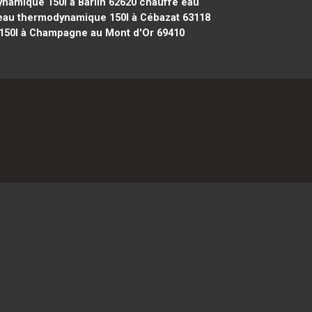
amique 150l à Barlin 62620
chauffe eau
eau thermodynamique 150l à Cébazat 63118
50l à Champagne au Mont d'Or 69410