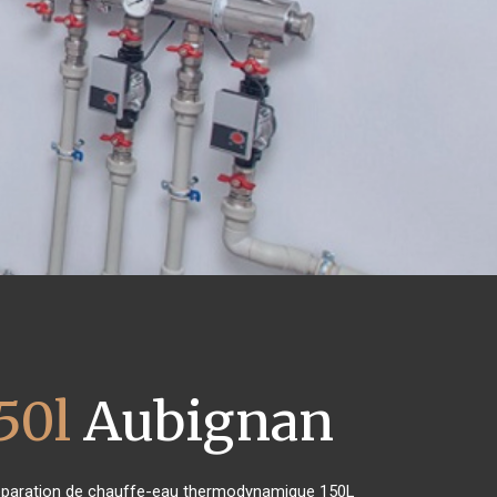
50l
Aubignan
e réparation de chauffe-eau thermodynamique 150L