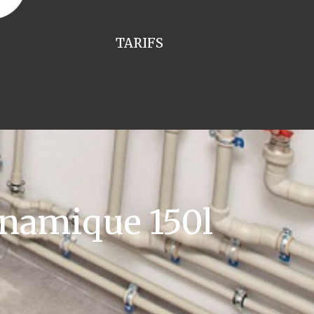
TARIFS
namique 150l