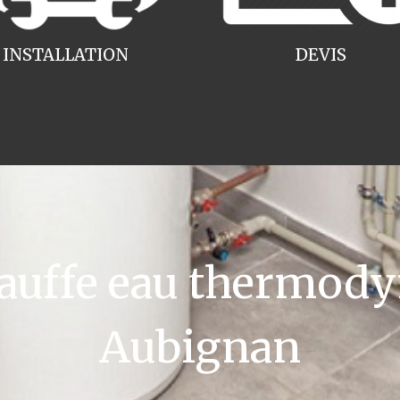
INSTALLATION
DEVIS
uffe eau thermody
Aubignan