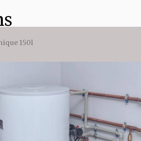
ns
ique 150l