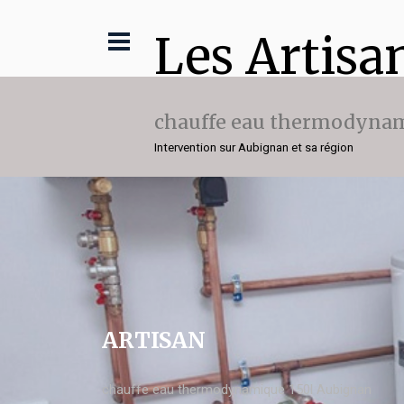
Les Artisa
chauffe eau thermodynam
Intervention sur Aubignan et sa région
ARTISAN
chauffe eau thermodynamique 150l Aubignan