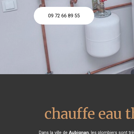
09 72 66 89 55
chauffe eau
Dans la ville de
Aubignan
, les plombiers sont t