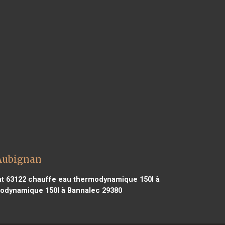
Aubignan
t 63122
chauffe eau thermodynamique 150l à
odynamique 150l à Bannalec 29380