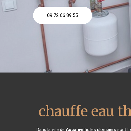
09 72 66 89 55
chauffe eau 
Dans la ville de
Aucamville
, les plombiers sont t