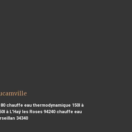
ucamville
180
chauffe eau thermodynamique 150l à
l à L'Haÿ les Roses 94240
chauffe eau
seillan 34340