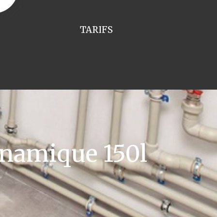
TARIFS
namique 150l