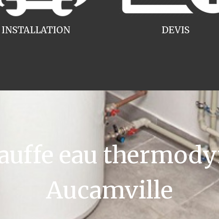
INSTALLATION
DEVIS
uffe eau thermody
Aucamville