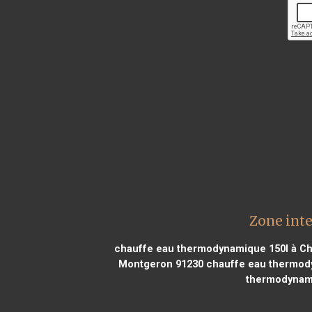
Zone int
chauffe eau thermodynamique 150l à C
Montgeron 91230
chauffe eau thermod
thermodynami