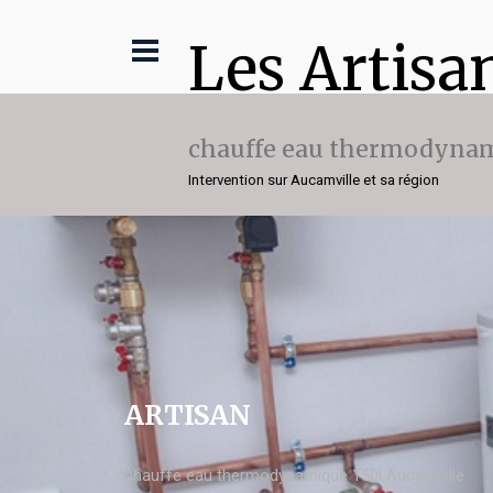
Les Artisa
chauffe eau thermodynam
Intervention sur Aucamville et sa région
ARTISAN
chauffe eau thermodynamique 150l Aucamville