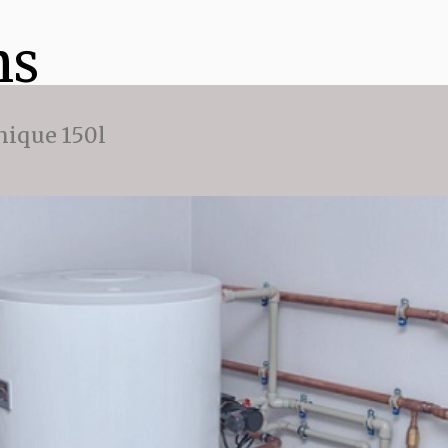
ns
ique 150l