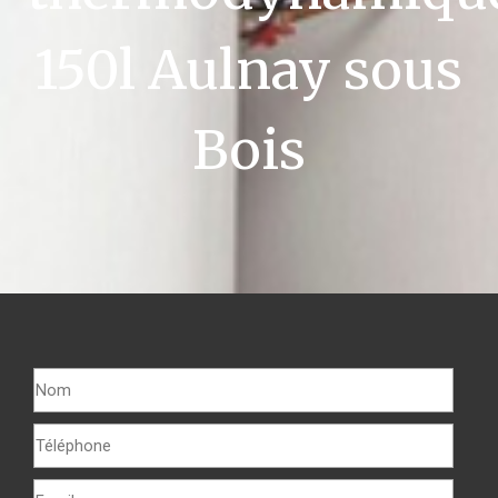
150l Aulnay sous
Bois