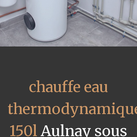
chauffe eau
thermodynamiqu
150l
Aulnay sous