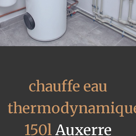
chauffe eau
thermodynamiqu
150l
Auxerre