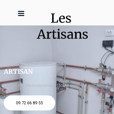
Les 
Artisans
ARTISAN
chauffe eau thermodynamique 150l Auxerre
09 72 66 89 55