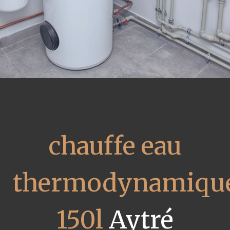
chauffe eau
thermodynamiqu
150l
Aytré