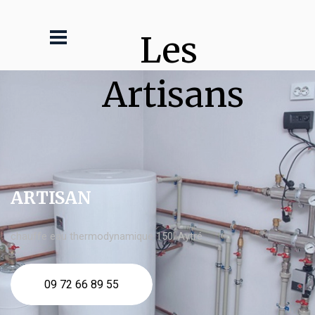
Les 
Artisans
ARTISAN
chauffe eau thermodynamique 150l Aytré
09 72 66 89 55