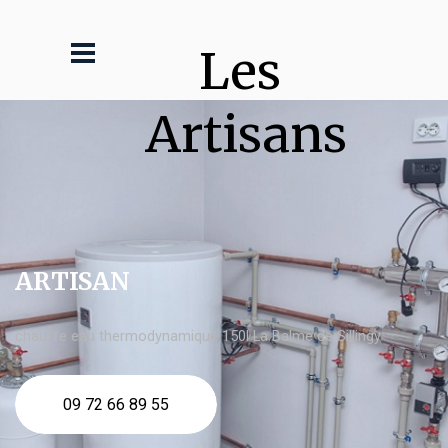
Les 
Artisans
ARTISAN
chauffe eau thermodynamique 150l La Balme de Sillingy
09 72 66 89 55