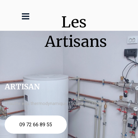
Les 
Artisans
ARTISAN
chauffe eau thermodynamique 150l Basse Goulaine
09 72 66 89 55