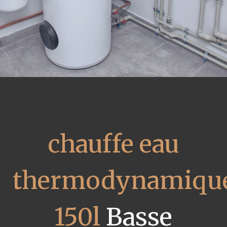
chauffe eau
thermodynamiqu
150l
Basse