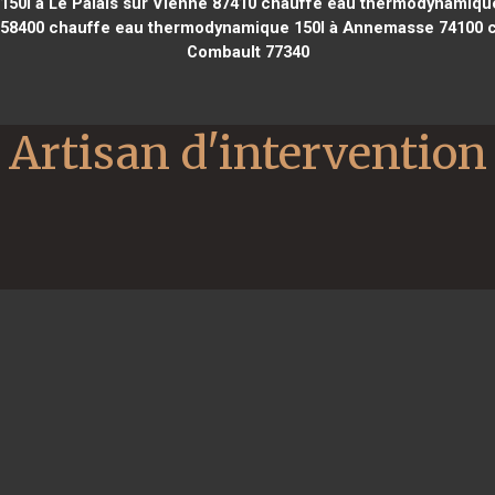
0l à Le Palais sur Vienne 87410
chauffe eau thermodynamique 1
 58400
chauffe eau thermodynamique 150l à Annemasse 74100
c
Combault 77340
Artisan d'intervention