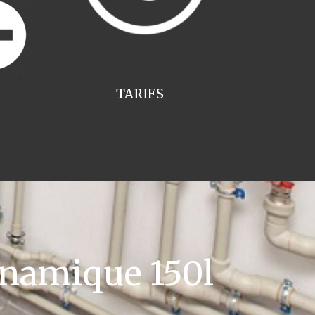
TARIFS
namique 150l