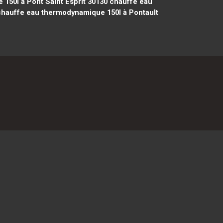
50l à Pont Saint Esprit 30130
chauffe eau
hauffe eau thermodynamique 150l à Pontault