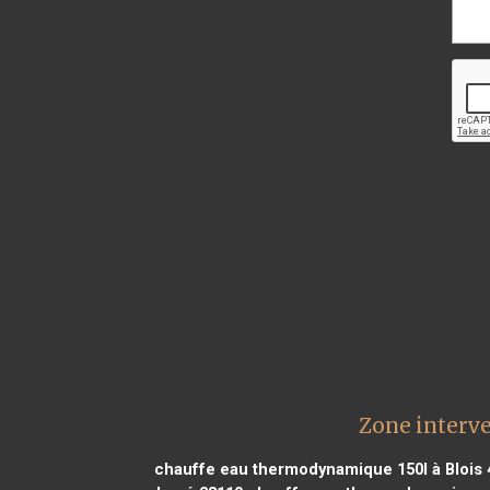
Zone interv
chauffe eau thermodynamique 150l à Blois 