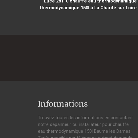
Lucé 28110
chauffe eau thermodynamique 15
thermodynamique 150l à La Charité sur Loire
Informations
Trouvez toutes les informations en contactant
notre dépanneur ou installateur pour chauffe
eau thermodynamique 150l Baume les Dames.
Tarifs possible par téléphone suivant demande,