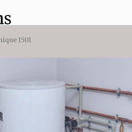
ns
ique 150l
mes