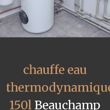
chauffe eau
thermodynamiqu
150l
Beauchamp