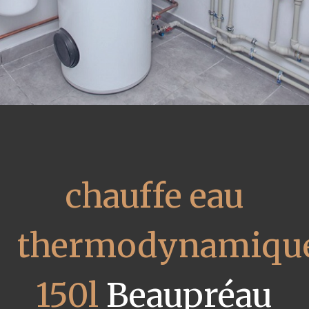
chauffe eau
thermodynamiqu
150l
Beaupréau