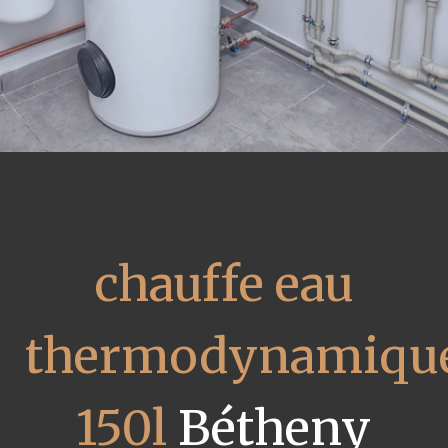
chauffe eau
thermodynamiqu
150l
Bétheny