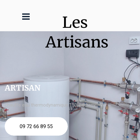
Les 
Artisans
ARTISAN
chauffe eau thermodynamique 150l Bétheny
09 72 66 89 55