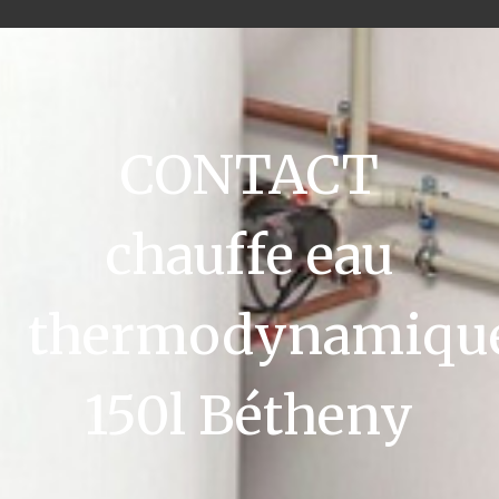
CONTACT
chauffe eau
thermodynamiqu
150l Bétheny