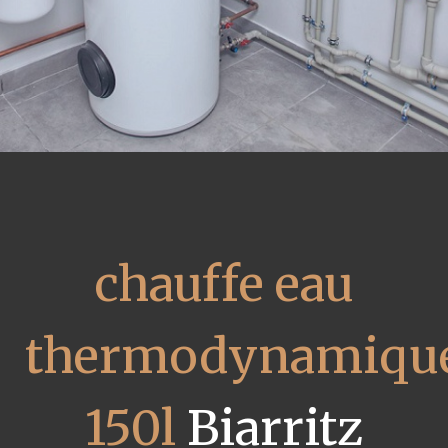
chauffe eau
thermodynamiqu
150l
Biarritz