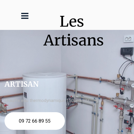
Les 
Artisans
ARTISAN
chauffe eau thermodynamique 150l Biarritz
09 72 66 89 55