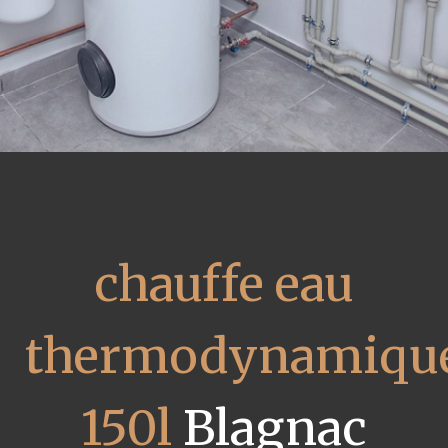
chauffe eau
thermodynamiqu
150l
Blagnac