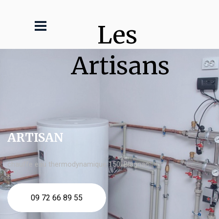
Les 
Artisans
ARTISAN
chauffe eau thermodynamique 150l Blagnac
09 72 66 89 55