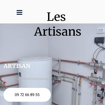
Les 
Artisans
ARTISAN
chauffe eau thermodynamique 150l Le Blanc
09 72 66 89 55