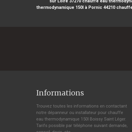
sur Loire 37270
chauffe eau thermodyna
thermodynamique 150l à Pornic 44210
chauffe
Informations
Trouvez toutes les informations en contactant
notre dépanneur ou installateur pour chauffe
eau thermodynamique 150l Boissy Saint Léger.
Tarifs possible par téléphone suivant demande,
conseil, devis, etc.