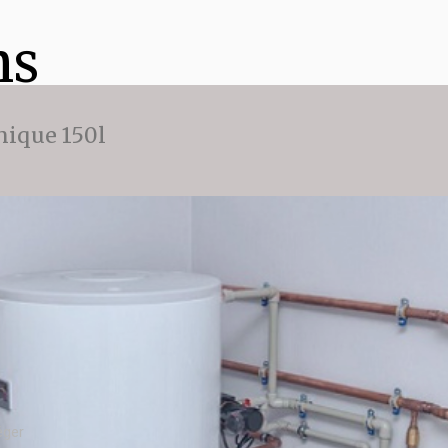
ns
ique 150l
éger