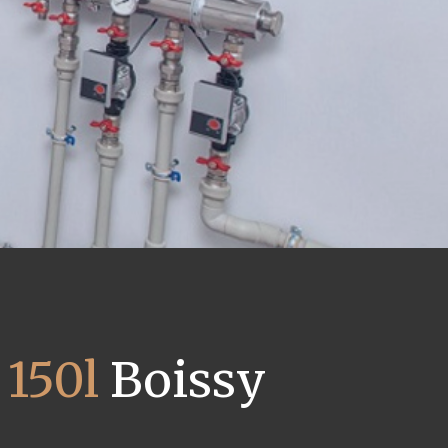
150l
Boissy