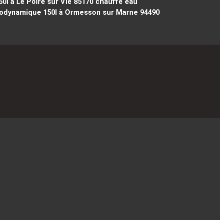
l à Le Poiré sur Vie 85170
chauffe eau
odynamique 150l à Ormesson sur Marne 94490