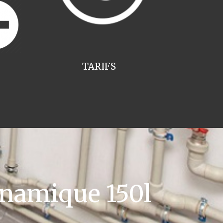
TARIFS
namique 150l