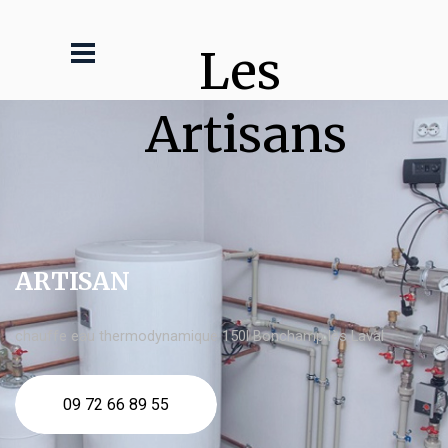
Les 
Artisans
ARTISAN
chauffe eau thermodynamique 150l Bonchamp lès Laval
09 72 66 89 55