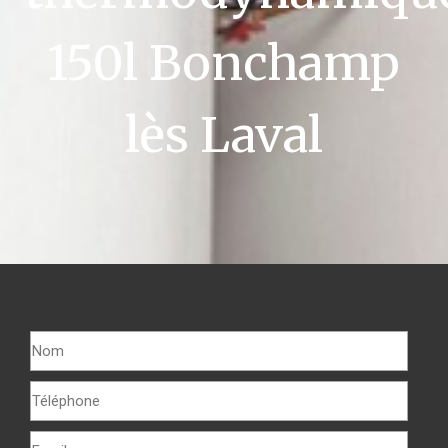
150l Bonchamp
lès Laval