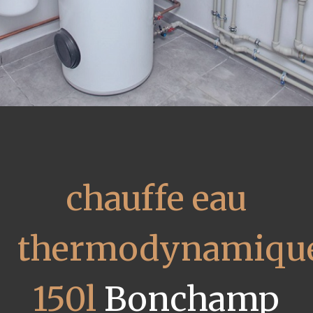
chauffe eau
thermodynamiqu
150l
Bonchamp