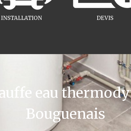
INSTALLATION
DEVIS
uffe eau thermody
Bouguenais