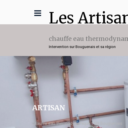
Les Artisa
chauffe eau thermodynam
Intervention sur Bouguenais et sa région
ARTISAN
chauffe eau thermodynamique 150l Bouguenais