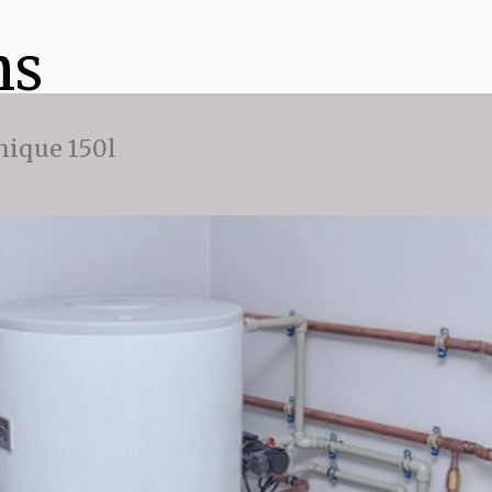
ns
ique 150l