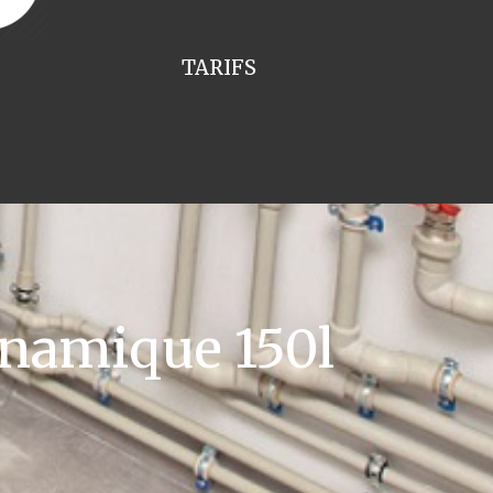
TARIFS
namique 150l