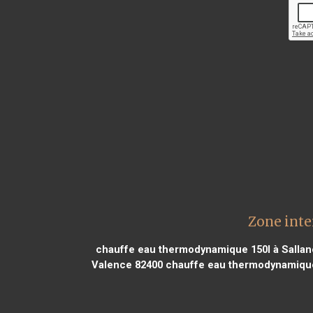
Zone int
chauffe eau thermodynamique 150l à Salla
Valence 82400
chauffe eau thermodynamique