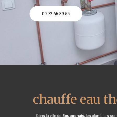
09 72 66 89 55
chauffe eau 
Dans la ville de
Bouguenais
, les plombiers so