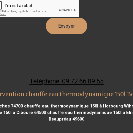
Téléphone: 09 72 66 89 55
ervention chauffe eau thermodynamique 150l B
nches 74700
chauffe eau thermodynamique 150l à Horbourg Wihr
 150l à Ciboure 64500
chauffe eau thermodynamique 150l à Eln
Beaupréau 49600