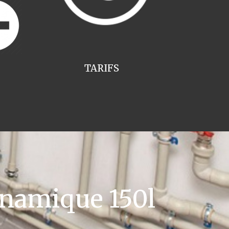
TARIFS
namique 150l