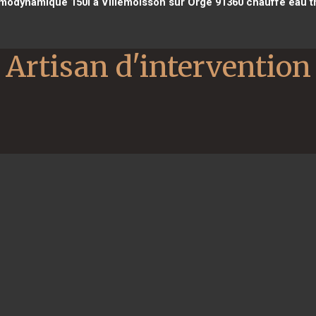
modynamique 150l à Villemoisson sur Orge 91360
chauffe eau t
Artisan d'intervention