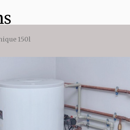
ns
ique 150l
se