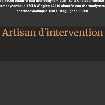
rs 86000
chauffe eau thermodynamique 150l à Château Renault
ermodynamique 150l à Wingles 62410
chauffe eau thermodynami
thermodynamique 150l à Draguignan 83300
Artisan d'intervention