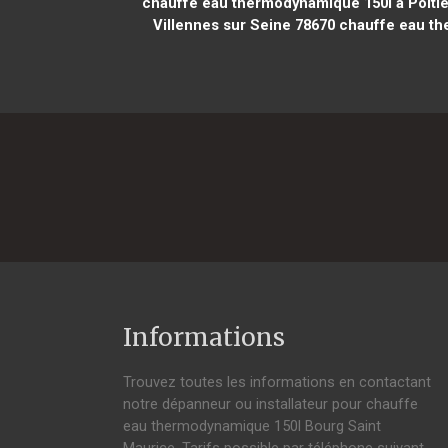
chauffe eau thermodynamique 150l à Poitie
Villennes sur Seine 78670
chauffe eau th
Informations
Trouvez toutes les informations en contactant
notre dépanneur ou installateur pour chauffe
eau thermodynamique 150l Bourg Saint
Maurice. Tarifs possible par téléphone suivant