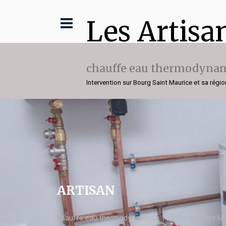
Les Artisa
chauffe eau thermodynam
Intervention sur Bourg Saint Maurice et sa régio
ARTISAN
chauffe eau thermodynamique 150l Bourg Saint Ma