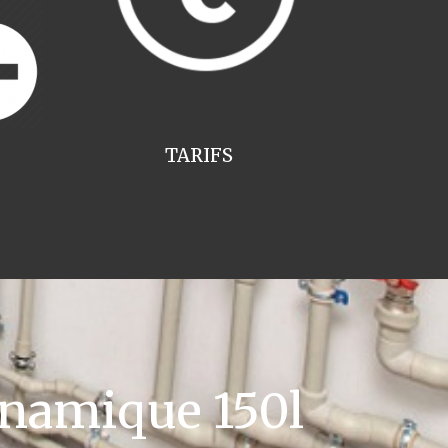
TARIFS
namique 150l