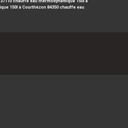
 37110
chauffe eau thermodynamique 150l à
que 150l à Courthézon 84350
chauffe eau