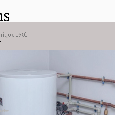
ns
ique 150l
n
urice