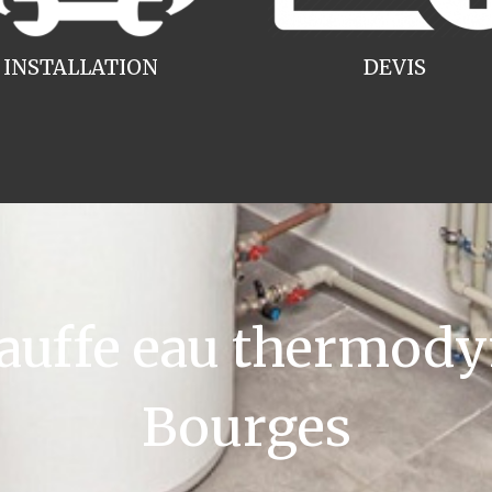
INSTALLATION
DEVIS
uffe eau thermody
Bourges