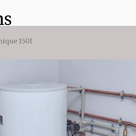
ns
ique 150l