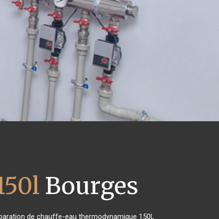
150l
Bourges
e réparation de chauffe-eau thermodynamique 150L