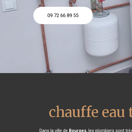
09 72 66 89 55
chauffe eau
Dans la ville de
Bourges
, les plombiers sont tr