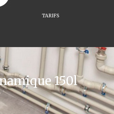
TARIFS
namique 150l