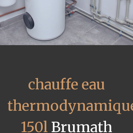
chauffe eau
thermodynamiqu
150l
Brumath