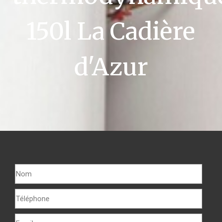
150l La Cadière
d'Azur