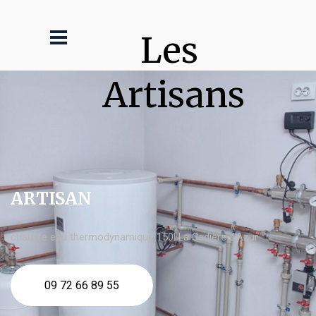
Les 
Artisans
ARTISAN
chauffe eau thermodynamique 150l La Cadière d'Azur
09 72 66 89 55