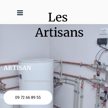
Les 
Artisans
ARTISAN
chauffe eau thermodynamique 150l Caen
09 72 66 89 55