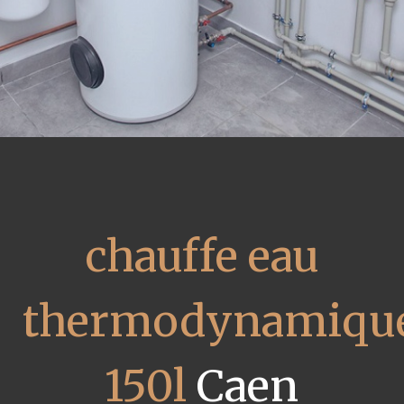
chauffe eau
thermodynamiqu
150l
Caen