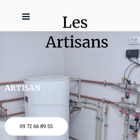
Les 
Artisans
ARTISAN
chauffe eau thermodynamique 150l Cagnes sur Mer
09 72 66 89 55