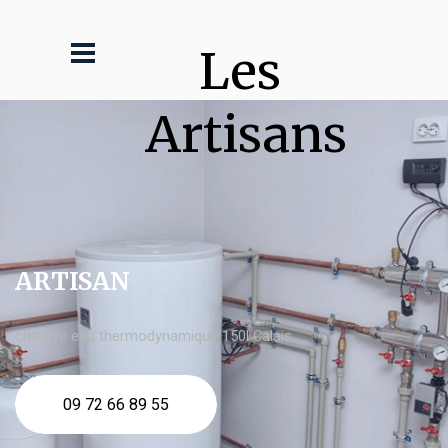
Les 
Artisans
ARTISAN
chauffe eau thermodynamique 150l Calais
09 72 66 89 55