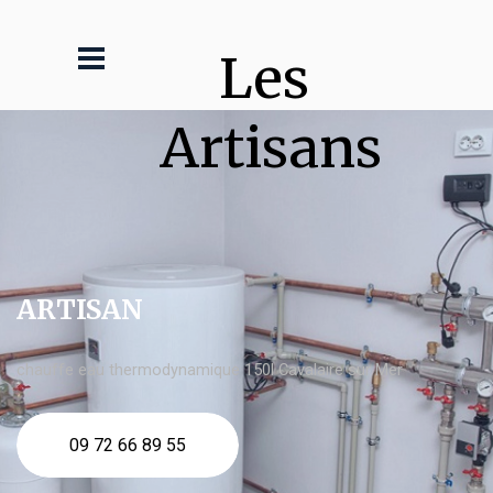
Les 
Artisans
ARTISAN
chauffe eau thermodynamique 150l Cavalaire sur Mer
09 72 66 89 55