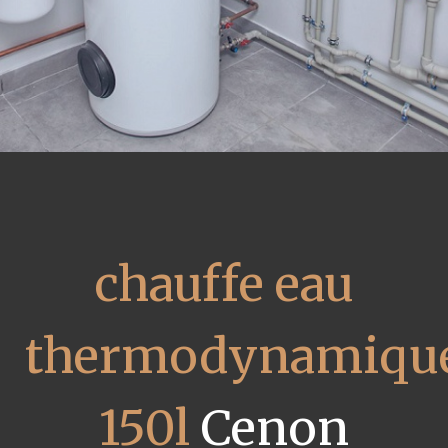
chauffe eau
thermodynamiqu
150l
Cenon