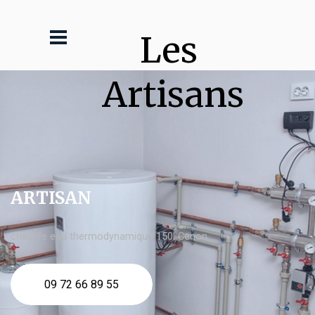
Les 
Artisans
ARTISAN
chauffe eau thermodynamique 150l Cenon
09 72 66 89 55