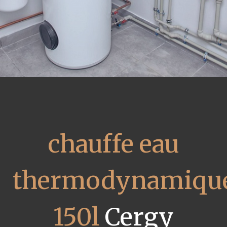
chauffe eau
thermodynamiqu
150l
Cergy