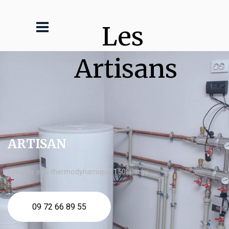
Les 
Artisans
ARTISAN
chauffe eau thermodynamique 150l Cergy
09 72 66 89 55