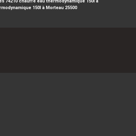
es 74210
chauffe eau thermodynamique 150l à
rmodynamique 150l à Morteau 25500