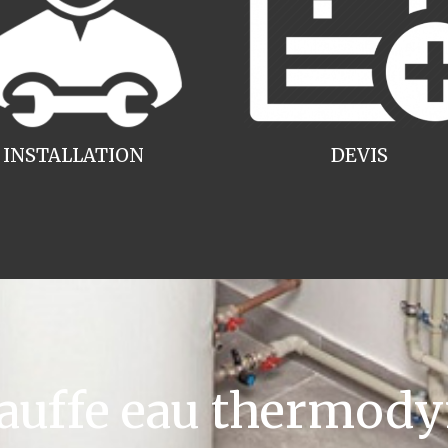
INSTALLATION
DEVIS
uffe eau thermody