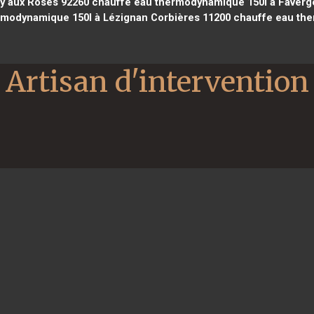
y aux Roses 92260
chauffe eau thermodynamique 150l à Faverg
modynamique 150l à Lézignan Corbières 11200
chauffe eau the
Artisan d'intervention