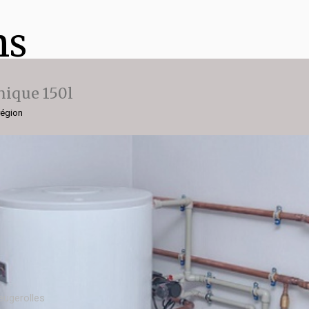
ns
ique 150l
région
ugerolles