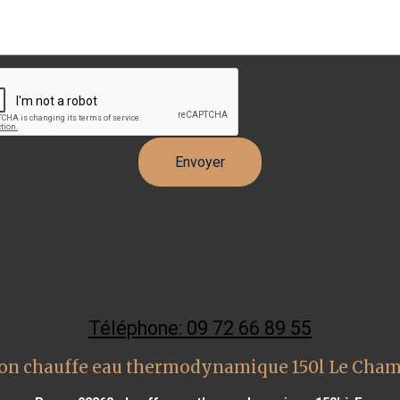
Téléphone: 09 72 66 89 55
ion chauffe eau thermodynamique 150l Le Cham