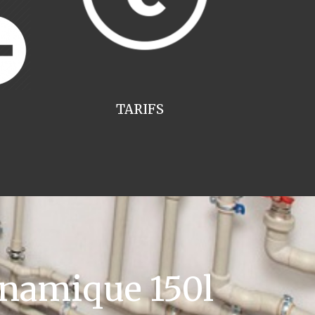
TARIFS
namique 150l