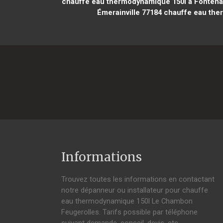
chauffe eau thermodynamique 150l à Fontena
Émerainville 77184
chauffe eau ther
Informations
Trouvez toutes les informations en contactant
notre dépanneur ou installateur pour chauffe
eau thermodynamique 150l Le Chambon
Feugerolles. Tarifs possible par téléphone
suivant demande, conseil, devis, etc.