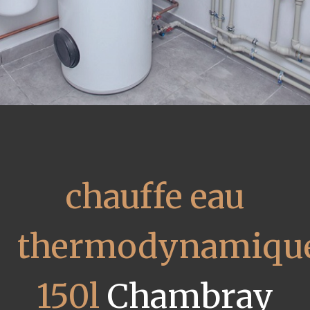
chauffe eau
thermodynamiqu
150l
Chambray