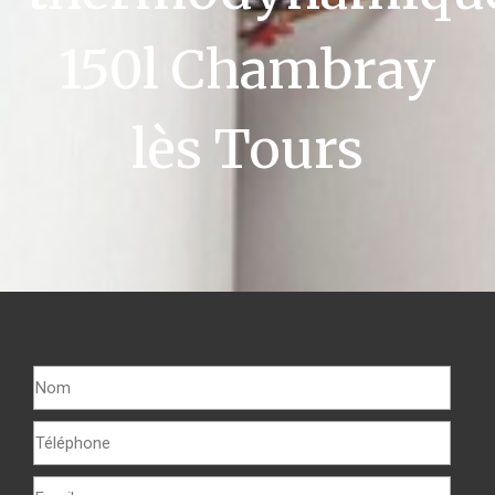
150l Chambray
lès Tours