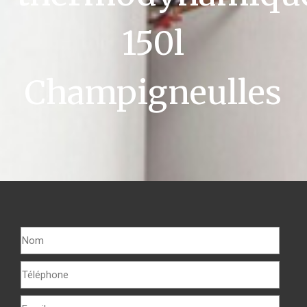
150l
Champigneulles