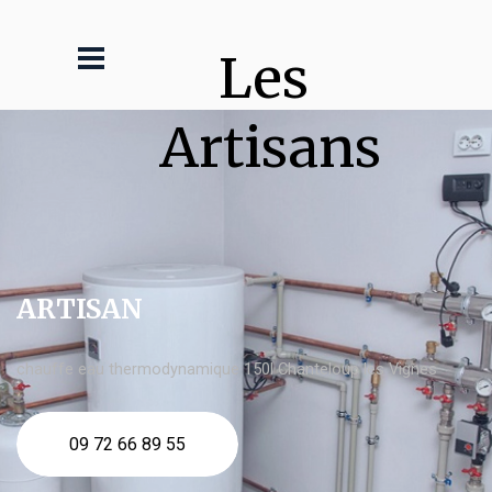
Les 
Artisans
ARTISAN
chauffe eau thermodynamique 150l Chanteloup les Vignes
09 72 66 89 55