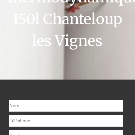
150l Chanteloup
les Vignes