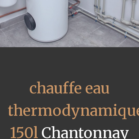
chauffe eau
thermodynamiqu
150l
Chantonnay