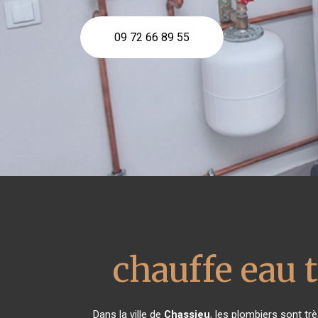
09 72 66 89 55
chauffe eau
Dans la ville de
Chassieu
, les plombiers sont t