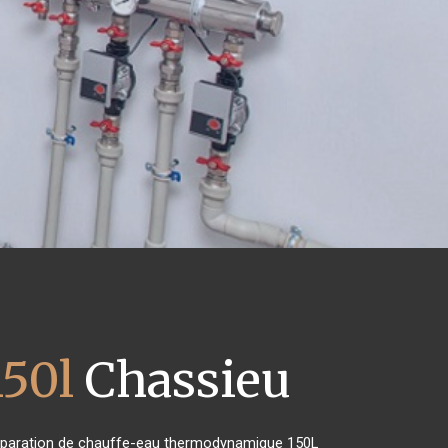
50l
Chassieu
e réparation de chauffe-eau thermodynamique 150L