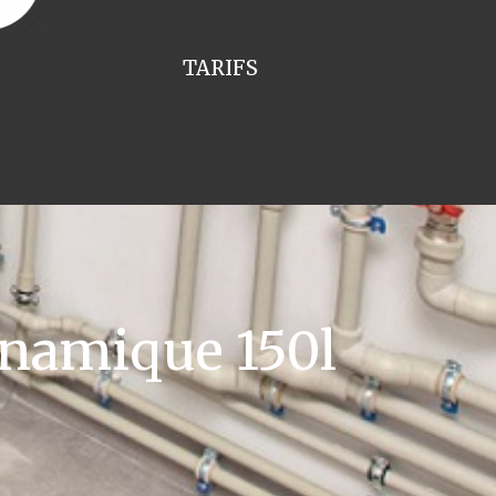
TARIFS
namique 150l