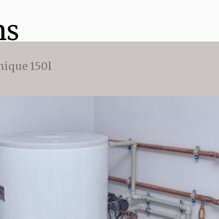
ns
ique 150l