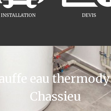
INSTALLATION
DEVIS
uffe eau thermody
Chassieu