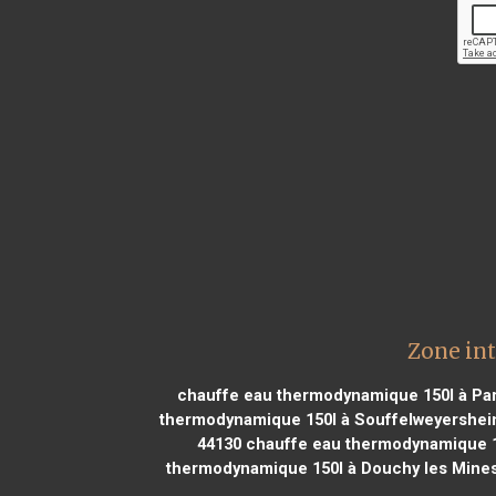
Zone in
chauffe eau thermodynamique 150l à Para
thermodynamique 150l à Souffelweyershei
44130
chauffe eau thermodynamique 15
thermodynamique 150l à Douchy les Mine