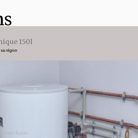
ns
ique 150l
 sa région
x Saint Auban