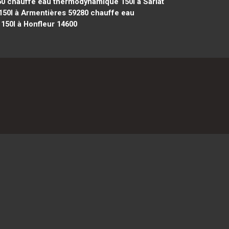
50
chauffe eau thermodynamique 150l à Sarlat
50l à Armentières 59280
chauffe eau
50l à Honfleur 14600