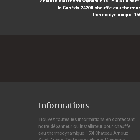
chauffe eau thermodynamique 150l à Luisant
la Canéda 24200
chauffe eau thermod
thermodynamique 150
Informations
Trouvez toutes les informations en contactant
notre dépanneur ou installateur pour chauffe
eau thermodynamique 150l Château Arnoux
Saint Auban. Tarifs possible par téléphone