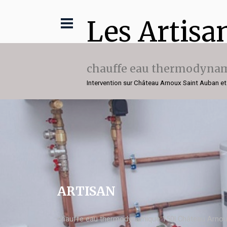
Les Artisa
chauffe eau thermodynam
Intervention sur Château Arnoux Saint Auban et
ARTISAN
chauffe eau thermodynamique 150l Château Arnou