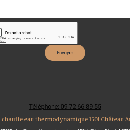
Téléphone: 09 72 66 89 55
n chauffe eau thermodynamique 150l Château A