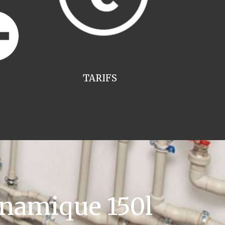
TARIFS
namique 150l