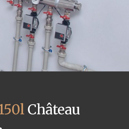
150l
Château